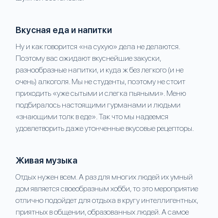
Вкусная еда и напитки
Ну и как говорится «на сухую» дела не делаются.
Поэтому вас ожидают вкуснейшие закуски,
разнообразные напитки, и куда ж без легкого (и не
очень) алкоголя. Мы не студенты, поэтому не стоит
приходить «уже сытыми и слегка пьяными». Меню
подбиралось настоящими гурманами и людьми
«знающими толк в еде». Так что мы надеемся
удовлетворить даже утонченные вкусовые рецепторы.
Живая музыка
Отдых нужен всем. А раз для многих людей их умный
дом является своеобразным хобби, то это мероприятие
отлично подойдет для отдыха в кругу интеллигентных,
приятных в общении, образованных людей. А самое