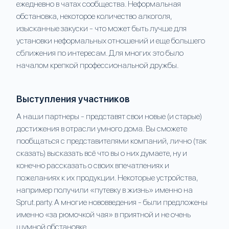
ежедневно в чатах сообщества. Неформальная
обстановка, некоторое количество алкоголя,
изысканные закуски - что может быть лучше для
установки неформальных отношений и еще большего
сближения по интересам. Для многих это было
началом крепкой профессиональной дружбы.
Выступления участников
А наши партнеры - представят свои новые (и старые)
достижения в отрасли умного дома. Вы сможете
пообщаться с представителями компаний, лично (так
сказать) высказать всё что вы о них думаете, ну и
конечно рассказать о своих впечатлениях и
пожеланиях к их продукции. Некоторые устройства,
например получили «путевку в жизнь» именно на
Sprut.party. А многие нововведения - были предложены
именно «за рюмочкой чая» в приятной и не очень
шумной обстановке.