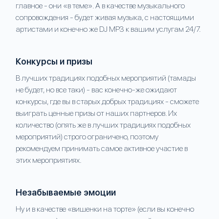
главное - они «в теме». А в качестве музыкального
сопровождения - будет живая музыка, с настоящими
артистами и конечно же DJ MP3 к вашим услугам 24/7.
Конкурсы и призы
В лучших традициях подобных мероприятий (тамады
не будет, но все таки) - вас конечно-же ожидают
конкурсы, где вы в старых добрых традициях - сможете
выиграть ценные призы от наших партнеров. Их
количество (опять же в лучших традициях подобных
мероприятий) строго ограничено, поэтому
рекомендуем принимать самое активное участие в
этих мероприятиях.
Незабываемые эмоции
Ну и в качестве «вишенки на торте» (если вы конечно